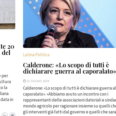
ate 20
 del
Latina Politica
Calderone: «Lo scopo di tutti è
dichiarare guerra al caporalato
e per
Cultura
21 GIUGNO 2024
to la
Calderone: «Lo scopo di tutti è dichiarare guerra al
liana
caporalato». «Abbiamo avuto un incontro con i
 data in
rappresentanti delle associazioni datoriali e sindac
mondo agricolo per ragionare insieme su quelli ch
gli interventi già fatti dal governo e quelli che sar