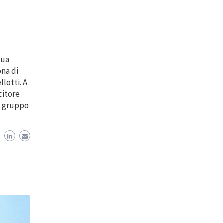
sua
ona di
lotti. A
citore
il gruppo