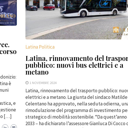
ee.
Latina Politica
rcorso
Latina, rinnovamento del traspo
pubblico: nuovi bus elettrici e a
metano
donizio:
1 NOVEMBRE 2024
tina è
omuni
Latina, rinnovamento del trasporto pubblico: nuo
elettrici e a metano. La giunta del sindaco Matilde
stica, e
Celentano ha approvato, nella seduta odierna, un
gestione
rimodulazione del programma di investimento per 
lto […]
strategico di mobilità sostenibile. “Da quest’anno e
2033 – ha dichiarato l’assessore Gianluca Di Cocco 