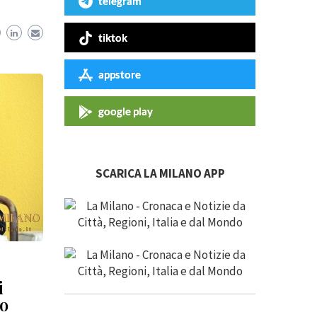
telegram
tiktok
appstore
google play
SCARICA LA MILANO APP
i
io