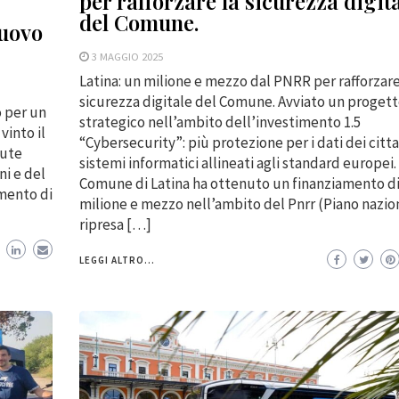
per rafforzare la sicurezza digit
del Comune.
nuovo
3 MAGGIO 2025
Latina: un milione e mezzo dal PNRR per rafforzare
sicurezza digitale del Comune. Avviato un proget
o per un
strategico nell’ambito dell’investimento 1.5
vinto il
“Cybersecurity”: più protezione per i dati dei citta
lute
sistemi informatici allineati agli standard europei. 
ni e del
Comune di Latina ha ottenuto un finanziamento d
mento di
milione e mezzo nell’ambito del Pnrr (Piano nazio
ripresa […]
LEGGI ALTRO...