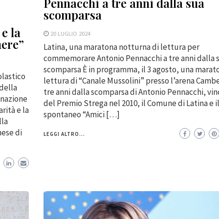
Pennacchi a tre anni dalla sua
scomparsa
 e la
20 LUGLIO 2024
nere”
Latina, una maratona notturna di lettura per
commemorare Antonio Pennacchi a tre anni dalla 
scomparsa È in programma, il 3 agosto, una marat
olastico
lettura di “Canale Mussolini” presso l’arena Cambel
 della
tre anni dalla scomparsa di Antonio Pennacchi, vin
egnazione
del Premio Strega nel 2010, il Comune di Latina e 
rità e la
spontaneo “Amici […]
lla
mese di
LEGGI ALTRO...