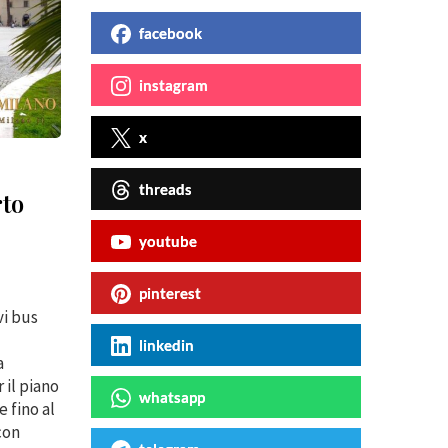
facebook
instagram
x
threads
rto
youtube
pinterest
vi bus
linkedin
a
il piano
whatsapp
 fino al
con