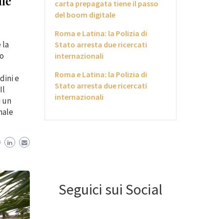
ale
carta prepagata tiene il passo
del boom digitale
Roma e Latina: la Polizia di
 la
Stato arresta due ricercati
to
internazionali
Roma e Latina: la Polizia di
dini e
Stato arresta due ricercati
Il
internazionali
i un
nale
Seguici sui Social