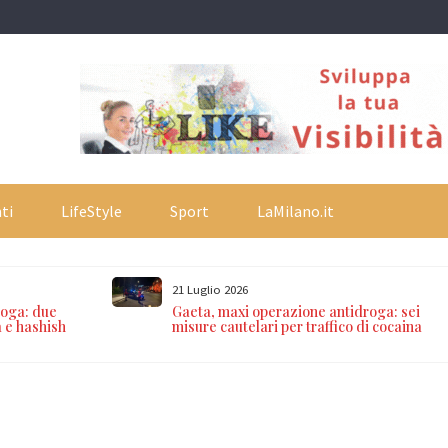
ti
LifeStyle
Sport
LaMilano.it
21 Luglio 2026
roga: due
Gaeta, maxi operazione antidroga: sei
a e hashish
misure cautelari per traffico di cocaina