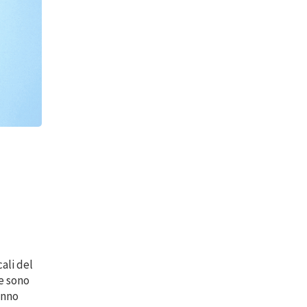
»
ali del
e sono
anno