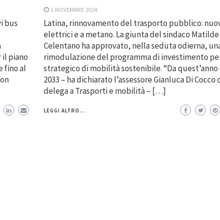
1 NOVEMBRE 2024
i bus
Latina, rinnovamento del trasporto pubblico: nuo
elettrici e a metano. La giunta del sindaco Matilde
a
Celentano ha approvato, nella seduta odierna, un
il piano
rimodulazione del programma di investimento per 
 fino al
strategico di mobilità sostenibile. “Da quest’anno e
con
2033 – ha dichiarato l’assessore Gianluca Di Cocco 
delega a Trasporti e mobilità – […]
LEGGI ALTRO...