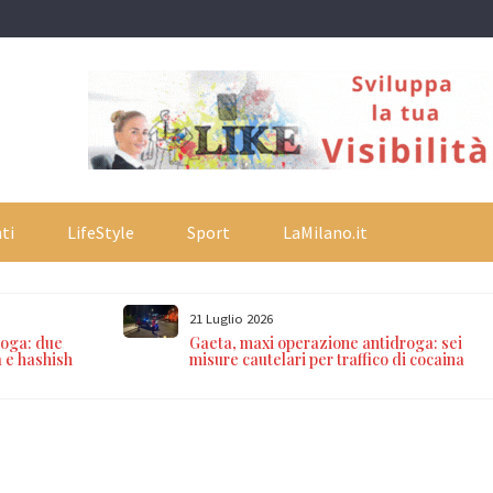
ti
LifeStyle
Sport
LaMilano.it
21 Luglio 2026
roga: due
Gaeta, maxi operazione antidroga: sei
a e hashish
misure cautelari per traffico di cocaina