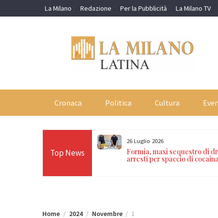
Skip
La Milano
Redazione
Per la Pubblicità
La Milano TV
to
content
Cronaca
Politica
Cultura
Even
26 Luglio 2026
a Polizia di Stato arresta
Formia, maxi sequestro di d
Top News
nternazionali
arresti per spaccio di cocain
Home
2024
Novembre
1