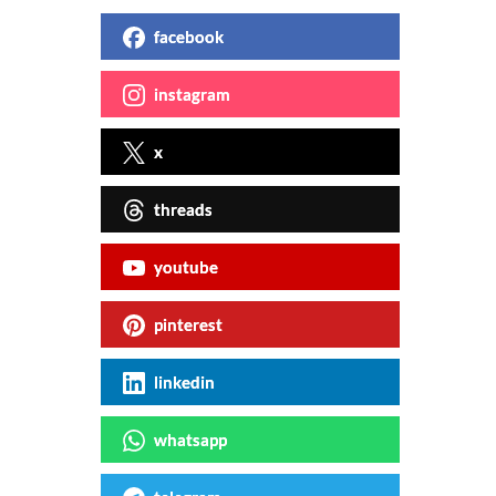
facebook
instagram
x
threads
youtube
pinterest
linkedin
whatsapp