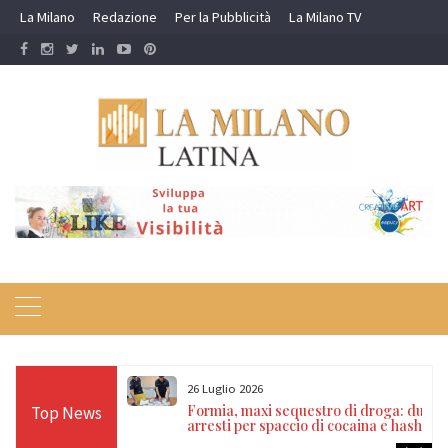
Skip
La Milano
Redazione
Per la Pubblicità
La Milano TV
to
content
26 Luglio 2026
zia di Stato
Formia, maxi sequestro di droga: due
Top News
internazionali
arresti per spaccio di cocaina e hashish