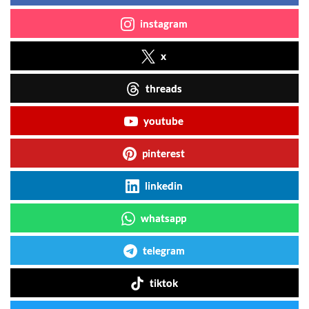
instagram
x
threads
youtube
pinterest
linkedin
whatsapp
telegram
tiktok