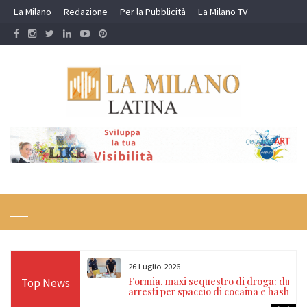
Skip
La Milano
Redazione
Per la Pubblicità
La Milano TV
to
content
26 Luglio 2026
zia di Stato
Formia, maxi sequestro di droga: due
Top News
internazionali
arresti per spaccio di cocaina e hashish