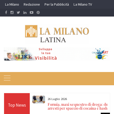
Skip
La Milano
Redazione
Per la Pubblicità
La Milano TV
to
content
26 Luglio 2026
zia di Stato
Formia, maxi sequestro di droga: due
Top News
internazionali
arresti per spaccio di cocaina e hashish