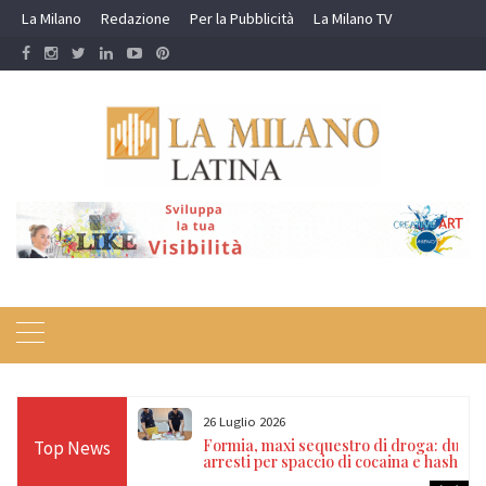
Skip
La Milano
Redazione
Per la Pubblicità
La Milano TV
to
content
26 Luglio 2026
zia di Stato
Formia, maxi sequestro di droga: due
Top News
internazionali
arresti per spaccio di cocaina e hashish