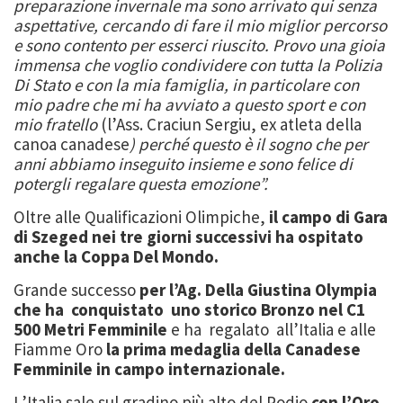
preparazione invernale ma sono arrivato qui senza
aspettative, cercando di fare il mio miglior percorso
e sono contento per esserci riuscito. Provo una gioia
immensa che voglio condividere con tutta la Polizia
Di Stato e con la mia famiglia, in particolare con
mio padre che mi ha avviato a questo sport e con
mio fratello
(l’Ass. Craciun Sergiu, ex atleta della
canoa canadese
) perché questo è il sogno che per
anni abbiamo inseguito insieme e sono felice di
potergli regalare questa emozione”.
Oltre alle Qualificazioni Olimpiche,
il campo di Gara
di Szeged nei tre giorni successivi ha ospitato
anche la Coppa Del Mondo.
Grande successo
per l’Ag. Della Giustina Olympia
che ha conquistato uno storico Bronzo nel C1
500 Metri Femminile
e ha regalato all’Italia e alle
Fiamme Oro
la prima medaglia della Canadese
Femminile in campo internazionale.
L’Italia sale sul gradino più alto del Podio
con l’Oro